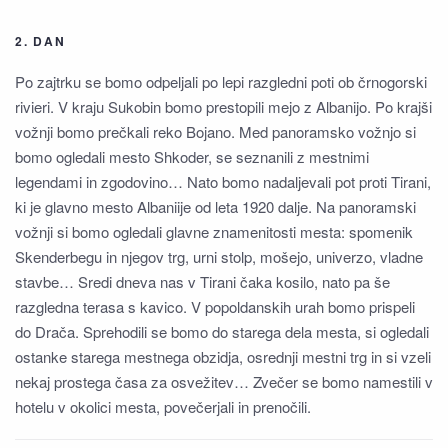
2. DAN
Po zajtrku se bomo odpeljali po lepi razgledni poti ob črnogorski
rivieri. V kraju Sukobin bomo prestopili mejo z Albanijo. Po krajši
vožnji bomo prečkali reko Bojano. Med panoramsko vožnjo si
bomo ogledali mesto Shkoder, se seznanili z mestnimi
legendami in zgodovino… Nato bomo nadaljevali pot proti Tirani,
ki je glavno mesto Albaniije od leta 1920 dalje. Na panoramski
vožnji si bomo ogledali glavne znamenitosti mesta: spomenik
Skenderbegu in njegov trg, urni stolp, mošejo, univerzo, vladne
stavbe… Sredi dneva nas v Tirani čaka kosilo, nato pa še
razgledna terasa s kavico. V popoldanskih urah bomo prispeli
do Drača. Sprehodili se bomo do starega dela mesta, si ogledali
ostanke starega mestnega obzidja, osrednji mestni trg in si vzeli
nekaj prostega časa za osvežitev… Zvečer se bomo namestili v
hotelu v okolici mesta, povečerjali in prenočili.