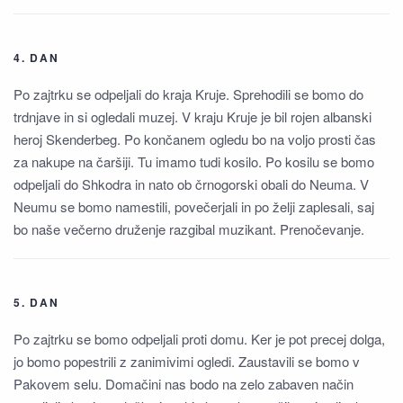
4. DAN
Po zajtrku se odpeljali do kraja Kruje. Sprehodili se bomo do
trdnjave in si ogledali muzej. V kraju Kruje je bil rojen albanski
heroj Skenderbeg. Po končanem ogledu bo na voljo prosti čas
za nakupe na čaršiji. Tu imamo tudi kosilo. Po kosilu se bomo
odpeljali do Shkodra in nato ob črnogorski obali do Neuma. V
Neumu se bomo namestili, povečerjali in po želji zaplesali, saj
bo naše večerno druženje razgibal muzikant. Prenočevanje.
5. DAN
Po zajtrku se bomo odpeljali proti domu. Ker je pot precej dolga,
jo bomo popestrili z zanimivimi ogledi. Zaustavili se bomo v
Pakovem selu. Domačini nas bodo na zelo zabaven način