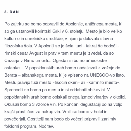
3. DAN
Po zajtrku se bomo odpravili do Apolonije, antičnega mesta, ki
so ga ustanovili korintski Grki v 6. stoletju. Mesto je bilo veliko
kulturno in umetniško središče, v njem je delovala slavna
filozofska šola. V Apoloniji se je šolal tudi - takrat še bodoči -
rimski cesar Avgust in prav v tem mestu je izvedel, da so
Cezarja v Rimu umorili... Ogledali si bomo arheološke
ostanke… V popoldanskih urah bomo nadaljevali z vožnjo do
Berata – albanskega mesta, ki je vpisano na UNESCO-vo listo.
Mestu pravijo tudi mesto »tisočih oken« ali »kamnito mesto«.
Sprehodili se bomo po mestu in si oddahnili ob kavici. V
popoldanskih urah bomo obiskali enega izmed vinarjev v okolici.
Okušali bomo 3 vzorce vin. Po končani degustaciji bo na voljo
krajši prosti čas za nakup vin. Vrnili se bomo v hotel in
povečerjali. Gostitelji nam bodo ob večerji pripravili zanimiv
folklorni program. Nočitev.