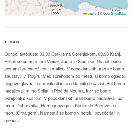
Leaflet
|
©
OpenStreetMap
1. DAN
Odhodi avtobusa: 03.00 Cerklje na Gorenjskem, 03.30 Kranj.
Peljali se bomo mimo Vinice, Zadra in Šibenika. Na poti bodo
postanki za osvežitev in malico. V dopoldanskih urah se bomo
zaustavili v Trogiru. Med sprehodom po mestu si bomo ogledali
njegove glavne znamenitosti in si oddahnili ob kavici. Pot bomo
nadaljevali mimo Splita in Ploč do Neuma, kjer se bomo
okrepčali s kosilom. V popoldanskih urah bomo nadaljevali pot
mimo Dubrovnika, Hercegnovega in Budve do Petrovca na
moru (Črna gora). Namestili se bomo v hotelu, povečerjali in
prenočili.