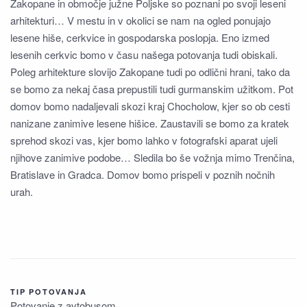
Zakopane in območje južne Poljske so poznani po svoji leseni
arhitekturi… V mestu in v okolici se nam na ogled ponujajo
lesene hiše, cerkvice in gospodarska poslopja. Eno izmed
lesenih cerkvic bomo v času našega potovanja tudi obiskali.
Poleg arhitekture slovijo Zakopane tudi po odlični hrani, tako da
se bomo za nekaj časa prepustili tudi gurmanskim užitkom. Pot
domov bomo nadaljevali skozi kraj Chocholow, kjer so ob cesti
nanizane zanimive lesene hišice. Zaustavili se bomo za kratek
sprehod skozi vas, kjer bomo lahko v fotografski aparat ujeli
njihove zanimive podobe… Sledila bo še vožnja mimo Trenčina,
Bratislave in Gradca. Domov bomo prispeli v poznih nočnih
urah.
TIP POTOVANJA
Potovanje z avtobusom