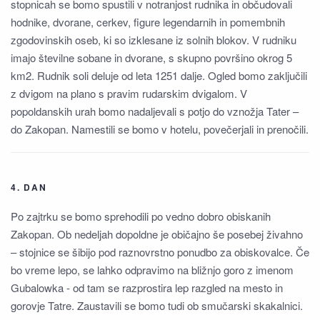
stopnicah se bomo spustili v notranjost rudnika in občudovali
hodnike, dvorane, cerkev, figure legendarnih in pomembnih
zgodovinskih oseb, ki so izklesane iz solnih blokov. V rudniku
imajo številne sobane in dvorane, s skupno površino okrog 5
km2. Rudnik soli deluje od leta 1251 dalje. Ogled bomo zaključili
z dvigom na plano s pravim rudarskim dvigalom. V
popoldanskih urah bomo nadaljevali s potjo do vznožja Tater –
do Zakopan. Namestili se bomo v hotelu, povečerjali in prenočili.
4. DAN
Po zajtrku se bomo sprehodili po vedno dobro obiskanih
Zakopan. Ob nedeljah dopoldne je običajno še posebej živahno
– stojnice se šibijo pod raznovrstno ponudbo za obiskovalce. Če
bo vreme lepo, se lahko odpravimo na bližnjo goro z imenom
Gubalowka - od tam se razprostira lep razgled na mesto in
gorovje Tatre. Zaustavili se bomo tudi ob smučarski skakalnici.