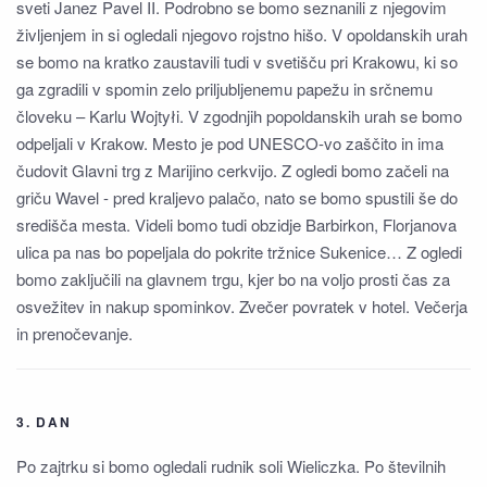
sveti Janez Pavel II. Podrobno se bomo seznanili z njegovim
življenjem in si ogledali njegovo rojstno hišo. V opoldanskih urah
se bomo na kratko zaustavili tudi v svetišču pri Krakowu, ki so
ga zgradili v spomin zelo priljubljenemu papežu in srčnemu
človeku – Karlu Wojtyłi. V zgodnjih popoldanskih urah se bomo
odpeljali v Krakow. Mesto je pod UNESCO-vo zaščito in ima
čudovit Glavni trg z Marijino cerkvijo. Z ogledi bomo začeli na
griču Wavel - pred kraljevo palačo, nato se bomo spustili še do
središča mesta. Videli bomo tudi obzidje Barbirkon, Florjanova
ulica pa nas bo popeljala do pokrite tržnice Sukenice… Z ogledi
bomo zaključili na glavnem trgu, kjer bo na voljo prosti čas za
osvežitev in nakup spominkov. Zvečer povratek v hotel. Večerja
in prenočevanje.
3. DAN
Po zajtrku si bomo ogledali rudnik soli Wieliczka. Po številnih