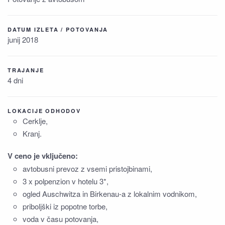
DATUM IZLETA / POTOVANJA
junij 2018
TRAJANJE
4 dni
LOKACIJE ODHODOV
Cerklje,
Kranj.
V ceno je vključeno:
avtobusni prevoz z vsemi pristojbinami,
3 x polpenzion v hotelu 3*,
ogled Auschwitza in Birkenau-a z lokalnim vodnikom,
priboljški iz popotne torbe,
voda v času potovanja,