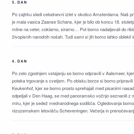
3. DAN
Po zajtrku sledi celodnevni izlet v okolico Amsterdama. Naš 
je mala vasica Zaanse Schans, kjer je bilo ob koncu 18. stolet
mline na veter, coklarno, sirarno… Pot bomo nadaljevali do rib
živopisnih narodnih nošah. Tudi sami si jih bomo lahko oblekli 
4. DAN
Po zelo zgodnjem vstajanju se bomo odpravili v Aalsmeer, kjer b
poteka trgovanje s cvetjem. Po obisku borze si bomo pripravili
Keukenhof, kjer se bomo prosto sprehajali med pisanimi nasa
odpeljali v Den Haag, se med panoramsko vožnjo seznanili z me
miru, kjer je sedež mednarodnega sodišča. Ogledovanja bomo 
nizozemskem letovišču Scheveningen. Večerja in prenočevanje