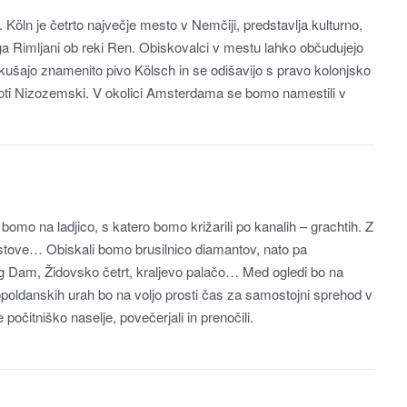
 Köln je četrto največje mesto v Nemčiji, predstavlja kulturno,
ga Rimljani ob reki Ren. Obiskovalci v mestu lahko občudujejo
kušajo znamenito pivo Kölsch in se odišavijo s pravo kolonjsko
oti Nizozemski. V okolici Amsterdama se bomo namestili v
omo na ladjico, s katero bomo križarili po kanalih – grachtih. Z
ostove… Obiskali bomo brusilnico diamantov, nato pa
trg Dam, Židovsko četrt, kraljevo palačo… Med ogledi bo na
opoldanskih urah bo na voljo prosti čas za samostojni sprehod v
počitniško naselje, povečerjali in prenočili.