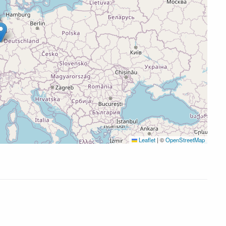
Leaflet
|
©
OpenStreetMap