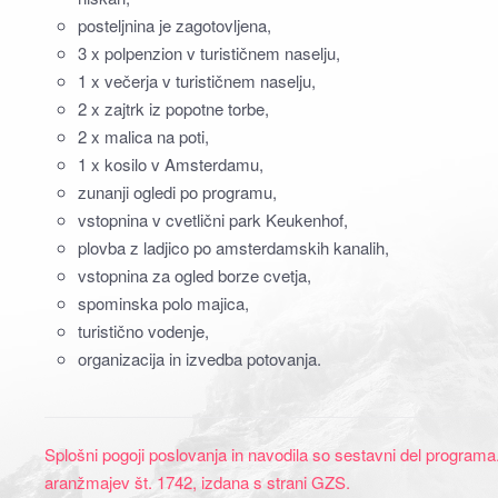
posteljnina je zagotovljena,
3 x polpenzion v turističnem naselju,
1 x večerja v turističnem naselju,
2 x zajtrk iz popotne torbe,
2 x malica na poti,
1 x kosilo v Amsterdamu,
zunanji ogledi po programu,
vstopnina v cvetlični park Keukenhof,
plovba z ladjico po amsterdamskih kanalih,
vstopnina za ogled borze cvetja,
spominska polo majica,
turistično vodenje,
organizacija in izvedba potovanja.
Splošni pogoji poslovanja in navodila so sestavni del programa. 
aranžmajev št. 1742, izdana s strani GZS.