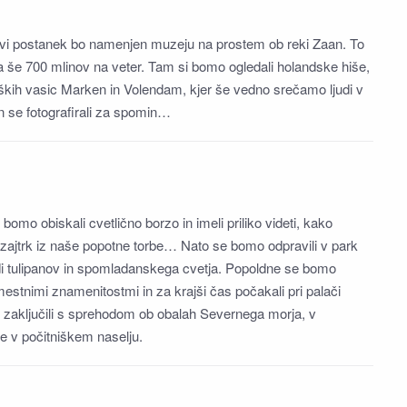
prvi postanek bo namenjen muzeju na prostem ob reki Zaan. To
ja še 700 mlinov na veter. Tam si bomo ogledali holandske hiše,
iških vasic Marken in Volendam, kjer še vedno srečamo ljudi v
in se fotografirali za spomin…
omo obiskali cvetlično borzo in imeli priliko videti, kako
 zajtrk iz naše popotne torbe… Nato se bomo odpravili v park
di tulipanov in spomladanskega cvetja. Popoldne se bomo
stnimi znamenitostmi in za krajši čas počakali pri palači
zaključili s sprehodom ob obalah Severnega morja, v
 v počitniškem naselju.