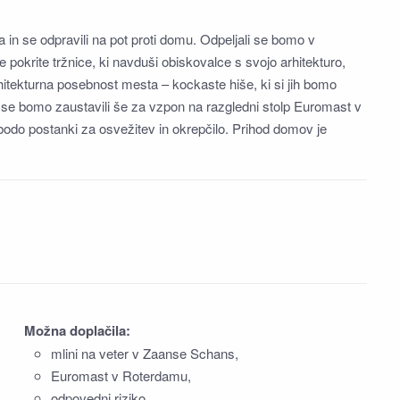
a in se odpravili na pot proti domu. Odpeljali se bomo v
pokrite tržnice, ki navduši obiskovalce s svojo arhitekturo,
itekturna posebnost mesta – kockaste hiše, ki si jih bomo
, se bomo zaustavili še za vzpon na razgledni stolp Euromast v
bodo postanki za osvežitev in okrepčilo. Prihod domov je
Možna doplačila:
mlini na veter v Zaanse Schans,
Euromast v Roterdamu,
odpovedni riziko,