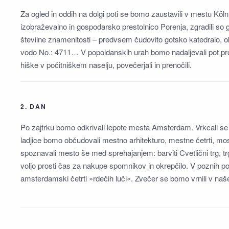
Za ogled in oddih na dolgi poti se bomo zaustavili v mestu Köln.
izobraževalno in gospodarsko prestolnico Porenja, zgradili so 
številne znamenitosti – predvsem čudovito gotsko katedralo, o
vodo No.: 4711… V popoldanskih urah bomo nadaljevali pot pr
hiške v počitniškem naselju, povečerjali in prenočili.
2. DAN
Po zajtrku bomo odkrivali lepote mesta Amsterdam. Vrkcali se b
ladjice bomo občudovali mestno arhitekturo, mestne četrti, m
spoznavali mesto še med sprehajanjem: barviti Cvetlični trg, 
voljo prosti čas za nakupe spomnikov in okrepčilo. V poznih p
amsterdamski četrti »rdečih luči«. Zvečer se bomo vrnili v naše 