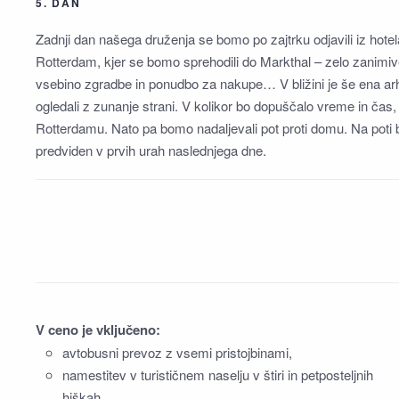
5. DAN
Zadnji dan našega druženja se bomo po zajtrku odjavili iz hotel
Rotterdam, kjer se bomo sprehodili do Markthal – zelo zanimive 
vsebino zgradbe in ponudbo za nakupe… V bližini je še ena arh
ogledali z zunanje strani. V kolikor bo dopuščalo vreme in čas
Rotterdamu. Nato pa bomo nadaljevali pot proti domu. Na poti 
predviden v prvih urah naslednjega dne.
V ceno je vključeno:
avtobusni prevoz z vsemi pristojbinami,
namestitev v turističnem naselju v štiri in petposteljnih
hiškah,