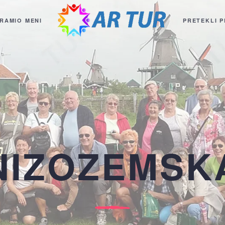
RAMI
O MENI
PRETEKLI P
NIZOZEMSK