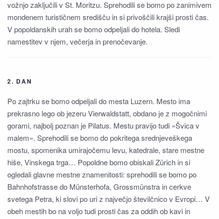
vožnjo zaključili v St. Moritzu. Sprehodili se bomo po zanimivem
mondenem turističnem središču in si privoščili krajši prosti čas.
V popoldanskih urah se bomo odpeljali do hotela. Sledi
namestitev v njem, večerja in prenočevanje.
2. DAN
Po zajtrku se bomo odpeljali do mesta Luzern. Mesto ima
prekrasno lego ob jezeru Vierwaldstatt, obdano je z mogočnimi
gorami, najbolj poznan je Pilatus. Mestu pravijo tudi »Švica v
malem«. Sprehodili se bomo do pokritega srednjeveškega
mostu, spomenika umirajočemu levu, katedrale, stare mestne
hiše, Vinskega trga… Popoldne bomo obiskali Zürich in si
ogledali glavne mestne znamenitosti: sprehodili se bomo po
Bahnhofstrasse do Münsterhofa, Grossmünstra in cerkve
svetega Petra, ki slovi po uri z največjo številčnico v Evropi… V
obeh mestih bo na voljo tudi prosti čas za oddih ob kavi in