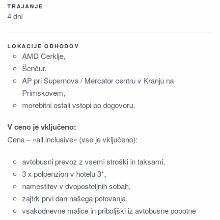
TRAJANJE
4 dni
LOKACIJE ODHODOV
AMD Cerklje,
Šenčur,
AP pri Supernova / Mercator centru v Kranju na
Primskovem,
morebitni ostali vstopi po dogovoru.
V ceno je vključeno:
Cena – »all inclusive« (vse je vključeno):
avtobusni prevoz z vsemi stroški in taksami,
3 x polpenzion v hotelu 3*,
namestitev v dvoposteljnih sobah,
zajtrk prvi dan našega potovanja,
vsakodnevne malice in priboljški iz avtobusne popotne