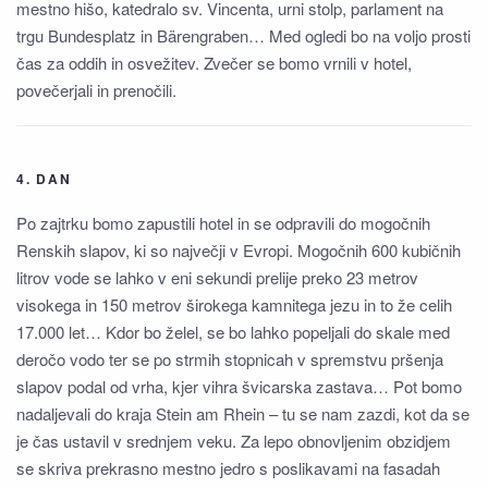
mestno hišo, katedralo sv. Vincenta, urni stolp, parlament na
trgu Bundesplatz in Bärengraben… Med ogledi bo na voljo prosti
čas za oddih in osvežitev. Zvečer se bomo vrnili v hotel,
povečerjali in prenočili.
4. DAN
Po zajtrku bomo zapustili hotel in se odpravili do mogočnih
Renskih slapov, ki so največji v Evropi. Mogočnih 600 kubičnih
litrov vode se lahko v eni sekundi prelije preko 23 metrov
visokega in 150 metrov širokega kamnitega jezu in to že celih
17.000 let… Kdor bo želel, se bo lahko popeljali do skale med
deročo vodo ter se po strmih stopnicah v spremstvu pršenja
slapov podal od vrha, kjer vihra švicarska zastava… Pot bomo
nadaljevali do kraja Stein am Rhein – tu se nam zazdi, kot da se
je čas ustavil v srednjem veku. Za lepo obnovljenim obzidjem
se skriva prekrasno mestno jedro s poslikavami na fasadah