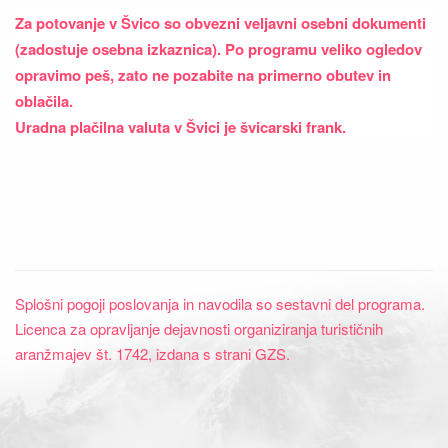
Za potovanje v Švico so obvezni veljavni osebni dokumenti
(zadostuje osebna izkaznica). Po programu veliko ogledov
opravimo peš, zato ne pozabite na primerno obutev in
oblačila.
Uradna plačilna valuta v Švici je švicarski frank.
Splošni pogoji poslovanja in navodila so sestavni del programa.
Licenca za opravljanje dejavnosti organiziranja turističnih
aranžmajev št. 1742, izdana s strani GZS.