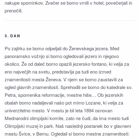
nakupe spominkov. Zvečer se bomo vrnili v hotel, povečerjali in
prenočili.
3. DAN
Po zajtrku se bomo odpeljali do Ženevskega jezera. Med
panoramsko vožnjo si bomo ogledovali jezero in njegovo
okolico. Že od daleč bomo opazili jezersko fontano, ki velja za
eno največjih na svetu, predstavlja pa tudi eno izmed
znamenitosti mesta Ženeva. V njem se bomo zaustavili za
ogled glavnih znamenitosti. Sprehodili se bomo do katedrale sv.
Petra, spomenika reformacije, mestne hiše… Ob jezerskih
obalah bomo nadaljevali našo pot mimo Lozane, ki velja za
univerzitetno mesto. V mestu je bil leta 1894 osnovan
Mednarodni olimpijski komite, zato ne čudi, da ima mesto tudi
Olimpijski muzej in park. Naš naslednji postanek bo v glavnem
mestu Švice, v Bernu. Ogledali si bomo mestne znamenitosti: