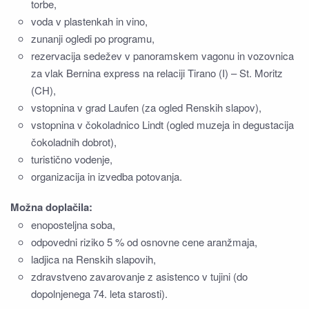
torbe,
voda v plastenkah in vino,
zunanji ogledi po programu,
rezervacija sedežev v panoramskem vagonu in vozovnica
za vlak Bernina express na relaciji Tirano (I) – St. Moritz
(CH),
vstopnina v grad Laufen (za ogled Renskih slapov),
vstopnina v čokoladnico Lindt (ogled muzeja in degustacija
čokoladnih dobrot),
turistično vodenje,
organizacija in izvedba potovanja.
Možna doplačila:
enoposteljna soba,
odpovedni riziko 5 % od osnovne cene aranžmaja,
ladjica na Renskih slapovih,
zdravstveno zavarovanje z asistenco v tujini (do
dopolnjenega 74. leta starosti).