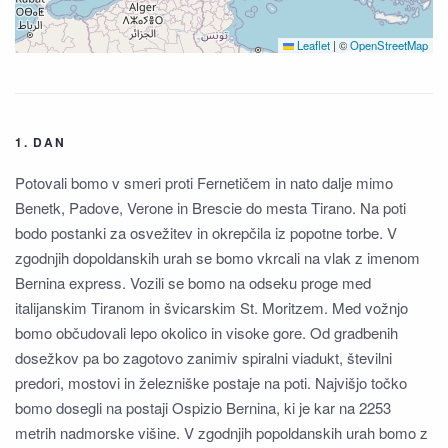
Leaflet
|
©
OpenStreetMap
1. DAN
Potovali bomo v smeri proti Fernetičem in nato dalje mimo
Benetk, Padove, Verone in Brescie do mesta Tirano. Na poti
bodo postanki za osvežitev in okrepčila iz popotne torbe. V
zgodnjih dopoldanskih urah se bomo vkrcali na vlak z imenom
Bernina express. Vozili se bomo na odseku proge med
italijanskim Tiranom in švicarskim St. Moritzem. Med vožnjo
bomo občudovali lepo okolico in visoke gore. Od gradbenih
dosežkov pa bo zagotovo zanimiv spiralni viadukt, številni
predori, mostovi in železniške postaje na poti. Najvišjo točko
bomo dosegli na postaji Ospizio Bernina, ki je kar na 2253
metrih nadmorske višine. V zgodnjih popoldanskih urah bomo z